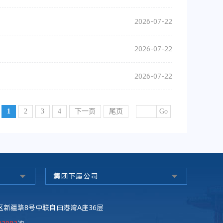
2026-07-22
2026-07-22
2026-07-22
1
2
3
4
下一页
尾页
Go
集团下属公司
新疆路8号中联自由港湾A座36层