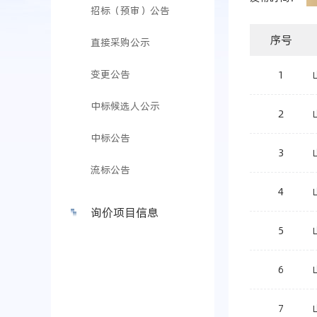
招标（预审）公告
序号
直接采购公示
变更公告
1
中标候选人公示
2
中标公告
3
流标公告
4
询价项目信息
5
6
7