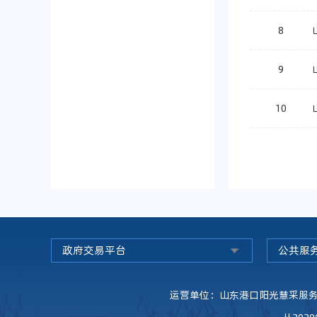
8
9
10
政府交易平台
公共服
运营单位：山东港口阳光慧采服