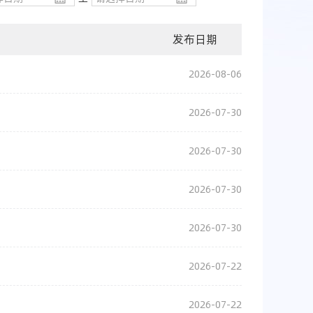
发布日期
2026-08-06
2026-07-30
2026-07-30
2026-07-30
2026-07-30
2026-07-22
2026-07-22