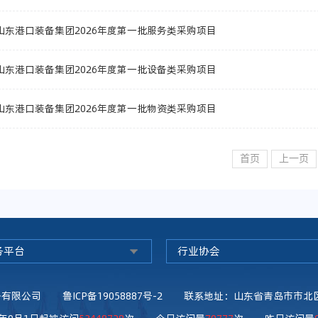
山东港口装备集团2026年度第一批服务类采购项目
山东港口装备集团2026年度第一批设备类采购项目
山东港口装备集团2026年度第一批物资类采购项目
首页
上一页
务平台
行业协会
务有限公司
鲁ICP备19058887号-2
联系地址：山东省青岛市市北区